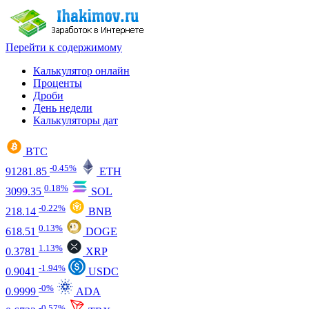
Перейти к содержимому
Калькулятор онлайн
Проценты
Дроби
День недели
Калькуляторы дат
BTC
-0.45%
91281.85
ETH
0.18%
3099.35
SOL
-0.22%
218.14
BNB
0.13%
618.51
DOGE
1.13%
0.3781
XRP
-1.94%
0.9041
USDC
-0%
0.9999
ADA
-0.57%