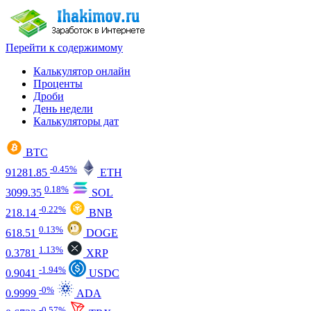
Перейти к содержимому
Калькулятор онлайн
Проценты
Дроби
День недели
Калькуляторы дат
BTC
-0.45%
91281.85
ETH
0.18%
3099.35
SOL
-0.22%
218.14
BNB
0.13%
618.51
DOGE
1.13%
0.3781
XRP
-1.94%
0.9041
USDC
-0%
0.9999
ADA
-0.57%