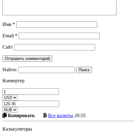
Имя
*
Email
*
Сайт
Найти:
Конвертер
Скопировать
Больше
Копировать
Все валюты
20:55
в
криптовалют
буфер
Калькуляторы