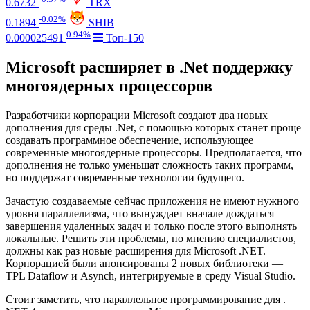
0.6732
TRX
-0.02%
0.1894
SHIB
0.94%
0.000025491
Топ-150
Microsoft расширяет в .Net поддержку
многоядерных процессоров
Разработчики корпорации Microsoft создают два новых
дополнения для среды .Net, с помощью которых станет проще
создавать программное обеспечение, использующее
современные многоядерные процессоры. Предполагается, что
дополнения не только уменьшат сложность таких программ,
но поддержат современные технологии будущего.
Зачастую создаваемые сейчас приложения не имеют нужного
уровня параллелизма, что вынуждает вначале дождаться
завершения удаленных задач и только после этого выполнять
локальные. Решить эти проблемы, по мнению специалистов,
должны как раз новые расширения для Microsoft .NET.
Корпорацией были анонсированы 2 новых библиотеки —
TPL Dataflow и Asynch, интегрируемые в среду Visual Studio.
Стоит заметить, что параллельное программирование для .