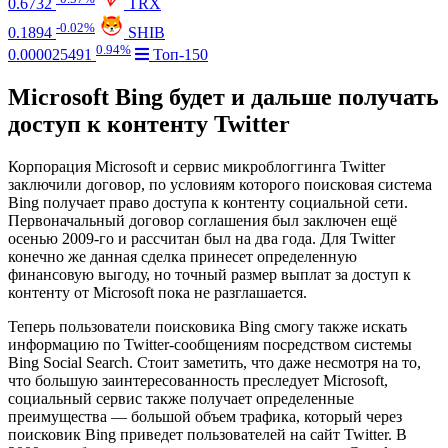
0.6732
TRX
-0.02%
0.1894
SHIB
0.94%
0.000025491
Топ-150
Microsoft Bing будет и дальше получать
доступ к контенту Twitter
Корпорация Microsoft и сервис микроблоггинга Twitter
заключили договор, по условиям которого поисковая система
Bing получает право доступа к контенту социальной сети.
Первоначальный договор соглашения был заключен ещё
осенью 2009-го и рассчитан был на два года. Для Twitter
конечно же данная сделка принесет определенную
финансовую выгоду, но точный размер выплат за доступ к
контенту от Microsoft пока не разглашается.
Теперь пользователи поисковика Bing смогу также искать
информацию по Twitter-сообщениям посредством системы
Bing Social Search. Стоит заметить, что даже несмотря на то,
что большую заинтересованность преследует Microsoft,
социальный сервис также получает определенные
преимущества — большой объем трафика, который через
поисковик Bing приведет пользователей на сайт Twitter. В