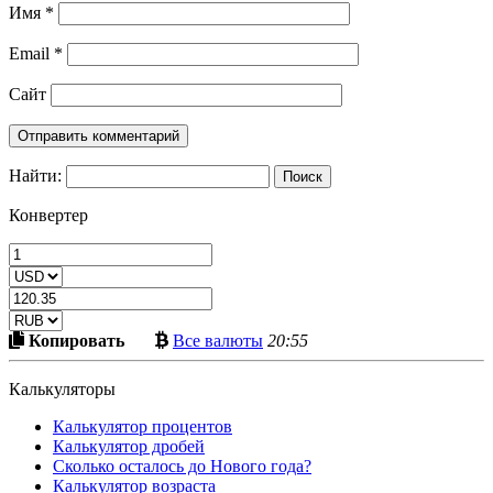
Имя
*
Email
*
Сайт
Найти:
Конвертер
Скопировать
Больше
Копировать
Все валюты
20:55
в
криптовалют
буфер
Калькуляторы
Калькулятор процентов
Калькулятор дробей
Сколько осталось до Нового года?
Калькулятор возраста