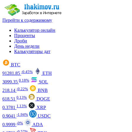
Перейти к содержимому
Калькулятор онлайн
Проценты
Дроби
День недели
Калькуляторы дат
BTC
-0.45%
91281.85
ETH
0.18%
3099.35
SOL
-0.22%
218.14
BNB
0.13%
618.51
DOGE
1.13%
0.3781
XRP
-1.94%
0.9041
USDC
-0%
0.9999
ADA
-0.57%