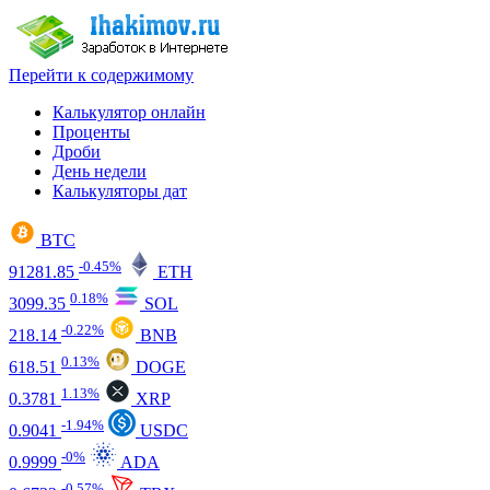
Перейти к содержимому
Калькулятор онлайн
Проценты
Дроби
День недели
Калькуляторы дат
BTC
-0.45%
91281.85
ETH
0.18%
3099.35
SOL
-0.22%
218.14
BNB
0.13%
618.51
DOGE
1.13%
0.3781
XRP
-1.94%
0.9041
USDC
-0%
0.9999
ADA
-0.57%