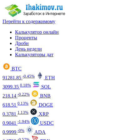
Перейти к содержимому
Калькулятор онлайн
Проценты
Дроби
День недели
Калькуляторы дат
BTC
-0.45%
91281.85
ETH
0.18%
3099.35
SOL
-0.22%
218.14
BNB
0.13%
618.51
DOGE
1.13%
0.3781
XRP
-1.94%
0.9041
USDC
-0%
0.9999
ADA
-0.57%