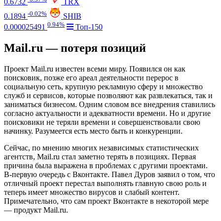
0.6732
TRX
-0.02%
0.1894
SHIB
0.94%
0.000025491
Топ-150
Mail.ru — потеря позиций
Проект Mail.ru известен всеми миру. Появился он как
поисковик, позже его ареал деятельности перерос в
социальную сеть, крупную рекламную сферу и множество
служб и сервисов, которые позволяют как развлекаться, так и
заниматься бизнесом. Одним словом все внедрения ставились
согласно актуальности и адекватности времени. Но и другие
поисковики не теряли времени и совершенствовали свою
начинку. Разумеется есть место быть и конкуренции.
Сейчас, по мнению многих независимых статистических
агентств, Mail.ru стал заметно терять в позициях. Первая
причина была выражена в проблемах с другими проектами.
В-первую очередь с Вконтакте. Павел Дуров заявил о том, что
отличный проект перестал выполнять главную свою роль и
теперь имеет множество вирусов и слабый контент.
Примечательно, что сам проект Вконтакте в некоторой мере
— продукт Mail.ru.