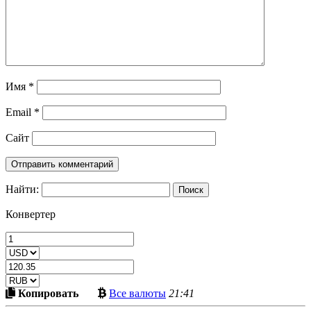
Имя
*
Email
*
Сайт
Найти:
Конвертер
Скопировать
Больше
Копировать
Все валюты
21:41
в
криптовалют