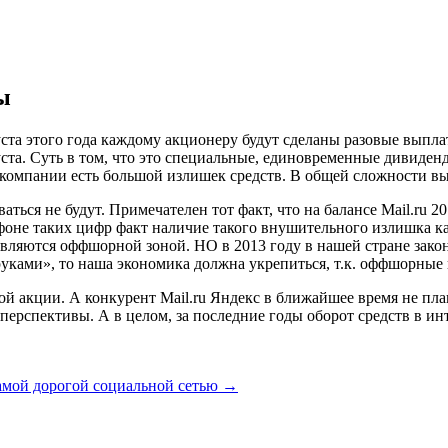
ы
густа этого года каждому акционеру будут сделаны разовые выпл
уста. Суть в том, что это специальные, единовременные дивид
се компании есть большой излишек средств. В общей сложности в
ться не будут. Примечателен тот факт, что на балансе Mail.ru 2
 фоне таких цифр факт наличие такого внушительного излишка к
являются оффшорной зоной. НО в 2013 году в нашей стране зак
руками», то наша экономика должна укрепиться, т.к. оффшорные
ной акции. А конкурент Mail.ru Яндекс в ближайшее время не пл
 перспективы. А в целом, за последние годы оборот средств в ин
амой дорогой социальной сетью
→