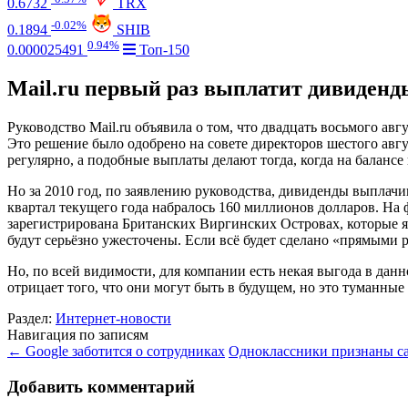
0.6732
TRX
-0.02%
0.1894
SHIB
0.94%
0.000025491
Топ-150
Mail.ru первый раз выплатит дивиденд
Руководство Mail.ru объявила о том, что двадцать восьмого ав
Это решение было одобрено на совете директоров шестого авг
регулярно, а подобные выплаты делают тогда, когда на балан
Но за 2010 год, по заявлению руководства, дивиденды выплачива
квартал текущего года набралось 160 миллионов долларов. На
зарегистрирована Британских Виргинских Островах, которые 
будут серьёзно ужесточены. Если всё будет сделано «прямыми 
Но, по всей видимости, для компании есть некая выгода в дан
отрицает того, что они могут быть в будущем, но это туманные
Раздел:
Интернет-новости
Навигация по записям
←
Google заботится о сотрудниках
Одноклассники признаны с
Добавить комментарий