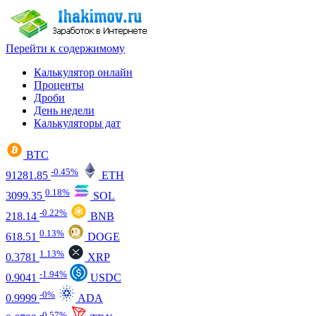
Перейти к содержимому
Калькулятор онлайн
Проценты
Дроби
День недели
Калькуляторы дат
BTC
-0.45%
91281.85
ETH
0.18%
3099.35
SOL
-0.22%
218.14
BNB
0.13%
618.51
DOGE
1.13%
0.3781
XRP
-1.94%
0.9041
USDC
-0%
0.9999
ADA
-0.57%