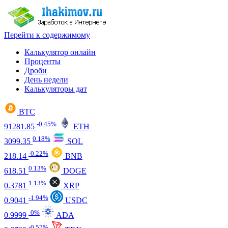
Перейти к содержимому
Калькулятор онлайн
Проценты
Дроби
День недели
Калькуляторы дат
BTC
-0.45%
91281.85
ETH
0.18%
3099.35
SOL
-0.22%
218.14
BNB
0.13%
618.51
DOGE
1.13%
0.3781
XRP
-1.94%
0.9041
USDC
-0%
0.9999
ADA
-0.57%