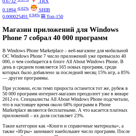
0.6732
TRX
-0.02%
0.1894
SHIB
0.94%
0.000025491
Топ-150
Магазин приложений для Windows
Phone 7 собрал 40 000 программ
В Windows Phone Marketplace – веб-магазине для мобильной
ОС Windows Phone 7 число приложений уже превысило 40
000, о чем сообщается в блоге All About Windows Phone. В
день в среднем появляется 165 новых программ, среди
которых было добавлено за последний месяц 15% игр, а 85%
— другие программы.
При условии, если темп прироста останется тот же, рубеж в
50 000 программ интернет-магазин преодолеет уже в январе
2012-го. Специалисты All About Windows Phone подсчитали,
что в настоящее время около 68% программ в Phone
Marketplace являются бесплатными. А что касается платных
приложений – их доля составляет 23%.
Такие категории как «Книги и справочные материалы», а
также «Игры» занимают наибольшее число программ. После