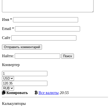
Имя
*
Email
*
Сайт
Найти:
Конвертер
Скопировать
Больше
Копировать
Все валюты
20:55
в
криптовалют
буфер
Калькуляторы