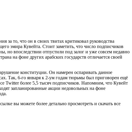
ия за то, что он в своих твитах критиковал руководства
ющего эмира Кувейта. Стоит заметить, что число подписчиков
ны, но впоследствии отпустили под залог и уже совсем недавно
трана на фоне других арабских государств отличается своей
 нарушение конституции. Он намерен оспаривать данное
ах. Так, 6-го января к 2-ум годам тюрьмы был приговорен ещё
се Twitter более 5,5 тысяч подписчиков. Напомним, что Кувейт
оходят запланированные акции недовольных на фоне
ода.
сылке вы можете более детально просмотреть и скачать все