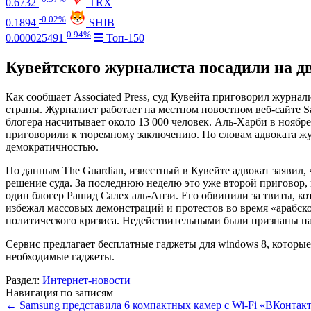
0.6732
TRX
-0.02%
0.1894
SHIB
0.94%
0.000025491
Топ-150
Кувейтского журналиста посадили на дв
Как сообщает Associated Press, суд Кувейта приговорил журнал
страны. Журналист работает на местном новостном веб-сайте S
блогера насчитывает около 13 000 человек. Аль-Харби в ноябр
приговорили к тюремному заключению. По словам адвоката журн
демократичностью.
По данным The Guardian, известный в Кувейте адвокат заявил
решение суда. За последнюю неделю это уже второй приговор, 
один блогер Рашид Салех аль-Анзи. Его обвинили за твиты, кот
избежал массовых демонстраций и протестов во время «арабск
политического кризиса. Недействительными были признаны па
Сервис предлагает бесплатные гаджеты для windows 8, которые
необходимые гаджеты.
Раздел:
Интернет-новости
Навигация по записям
←
Samsung представила 6 компактных камер с Wi-Fi
«ВКонтакт