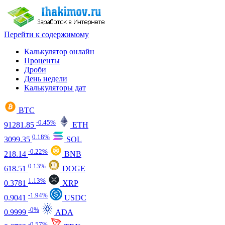
Перейти к содержимому
Калькулятор онлайн
Проценты
Дроби
День недели
Калькуляторы дат
BTC
-0.45%
91281.85
ETH
0.18%
3099.35
SOL
-0.22%
218.14
BNB
0.13%
618.51
DOGE
1.13%
0.3781
XRP
-1.94%
0.9041
USDC
-0%
0.9999
ADA
-0.57%