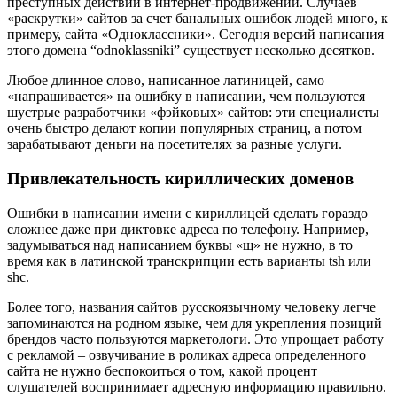
преступных действий в интернет-продвижении. Случаев
«раскрутки» сайтов за счет банальных ошибок людей много, к
примеру, сайта «Одноклассники». Сегодня версий написания
этого домена “odnoklassniki” существует несколько десятков.
Любое длинное слово, написанное латиницей, само
«напрашивается» на ошибку в написании, чем пользуются
шустрые разработчики «фэйковых» сайтов: эти специалисты
очень быстро делают копии популярных страниц, а потом
зарабатывают деньги на посетителях за разные услуги.
Привлекательность кириллических доменов
Ошибки в написании имени с кириллицей сделать гораздо
сложнее даже при диктовке адреса по телефону. Например,
задумываться над написанием буквы «щ» не нужно, в то
время как в латинской транскрипции есть варианты tsh или
shc.
Более того, названия сайтов русскоязычному человеку легче
запоминаются на родном языке, чем для укрепления позиций
брендов часто пользуются маркетологи. Это упрощает работу
с рекламой – озвучивание в роликах адреса определенного
сайта не нужно беспокоиться о том, какой процент
слушателей воспринимает адресную информацию правильно.