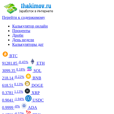
Перейти к содержимому
Калькулятор онлайн
Проценты
Дроби
День недели
Калькуляторы дат
BTC
-0.45%
91281.85
ETH
0.18%
3099.35
SOL
-0.22%
218.14
BNB
0.13%
618.51
DOGE
1.13%
0.3781
XRP
-1.94%
0.9041
USDC
-0%
0.9999
ADA
-0.57%