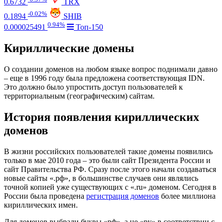
0.6732
TRX
-0.02%
0.1894
SHIB
0.94%
0.000025491
Топ-150
Кириллические домены
О создании доменов на любом языке вопрос поднимали давно
– еще в 1996 году была предложена соответствующая IDN.
Это должно было упростить доступ пользователей к
территориальным (географическим) сайтам.
История появления кириллических
доменов
В жизни российских пользователей такие домены появились
только в мае 2010 года – это были сайт Президента России и
сайт Правительства РФ. Сразу после этого начали создаваться
новые сайты «.рф», в большинстве случаев они являлись
точной копией уже существующих с «.ru» доменом. Сегодня в
России была проведена
регистрация доменов
более миллиона
кириллических имен.
Для доменов выбрали буквы «рф», а не «ру» в соответствии с