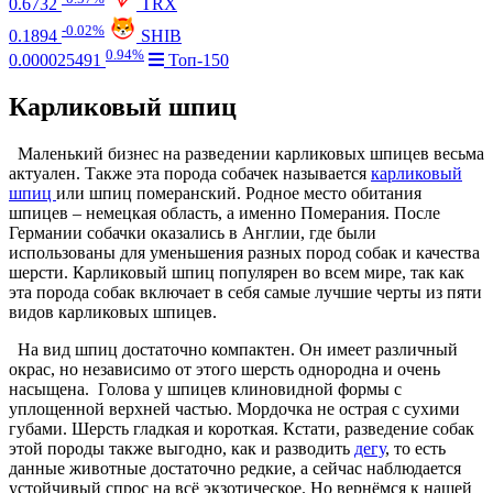
0.6732
TRX
-0.02%
0.1894
SHIB
0.94%
0.000025491
Топ-150
Карликовый шпиц
Маленький бизнес на разведении карликовых шпицев весьма
актуален.
Также эта порода собачек называется
карликовый
шпиц
или шпиц померанский. Родное место обитания
шпицев – немецкая область, а именно Померания. После
Германии собачки оказались в Англии, где были
использованы для уменьшения разных пород собак и качества
шерсти. Карликовый шпиц популярен во всем мире, так как
эта порода собак включает в себя самые лучшие черты из пяти
видов карликовых шпицев.
На вид шпиц достаточно компактен. Он имеет различный
окрас, но независимо от этого шерсть однородна и очень
насыщена. Голова у шпицев клиновидной формы с
уплощенной верхней частью. Мордочка не острая с сухими
губами. Шерсть гладкая и короткая. Кстати, разведение собак
этой породы также выгодно, как и разводить
дегу
, то есть
данные животные достаточно редкие, а сейчас наблюдается
устойчивый спрос на всё экзотическое. Но вернёмся к нашей