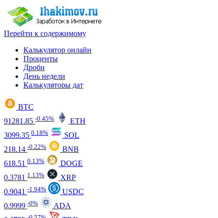
Перейти к содержимому
Калькулятор онлайн
Проценты
Дроби
День недели
Калькуляторы дат
BTC
-0.45%
91281.85
ETH
0.18%
3099.35
SOL
-0.22%
218.14
BNB
0.13%
618.51
DOGE
1.13%
0.3781
XRP
-1.94%
0.9041
USDC
-0%
0.9999
ADA
-0.57%