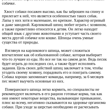
собачке.
Хвост собаки посажен высоко, как бы заброшен на спину и
прилегает к ней, что является особенностью таких собак.
Лапы у них хотя и маленькие, но крепкие. Характер игривый
и даже заводной. Карликовый шпиц любит играть с хозяином,
а также приветливо относится к детям. Он легко находит
общий язык с другими животными и уступает часть своего
места другой собачке или кошке. Шпицы очень умные
существа от природы.
Взглянув на карликового шпица, может сложиться
впечатление как об избалованной собаке, которая выбирает
что-то лучшее из еды. Но все не так на самом деле. Ведь песик
будет играть до последних сил, а также будет исполнять
задания. Цель своих действий шпиц заключает в том, чтобы
угодить своему хозяину, порадовать его и поиграть самому.
Собака хорошо запоминает команды, например, за 6 месяцев
пес может выучить основные из них.
Померанского шпица легко кормить, но специалисты не
рекомендуют включать в его рацион готовые корма, так как
они имеют некоторые вещества, вызывающие привыкание,
плюс ко всему, негативно сказываются на здоровье организма
собаки. При уходе за шерстью необходимо ее расчесывать