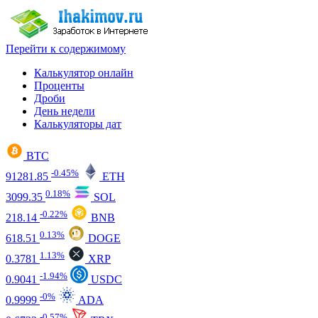
Перейти к содержимому
Калькулятор онлайн
Проценты
Дроби
День недели
Калькуляторы дат
BTC
-0.45%
91281.85
ETH
0.18%
3099.35
SOL
-0.22%
218.14
BNB
0.13%
618.51
DOGE
1.13%
0.3781
XRP
-1.94%
0.9041
USDC
-0%
0.9999
ADA
-0.57%