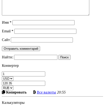
Имя
*
Email
*
Сайт
Найти:
Конвертер
Скопировать
Больше
Копировать
Все валюты
20:55
в
криптовалют
буфер
Калькуляторы