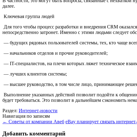
В частности, это могут быть вопросы, связанные с нехваткой 
далее.
Ключевая группа людей
Для того чтобы процесс разработки и внедрения CRM оказалс
непосредственно затронет. Именно с этими людьми следует об
— будущих рядовых пользователей системы, тех, кто чаще все
— начальников отделов и прочие руководителей;
— IT-специалистов, на плечи которых ляжет техническое взаи
— лучших клиентов системы;
— высшее руководство, в том числе лицо, принимающее реше
Выполнение указанных действий позволит подойти к общению 
будет требоваться. Это позволит в дальнейшем сэкономить не
Раздел:
Интернет-новости
Навигация по записям
←
Советы от компании Авеб
eBay планирует связать интерне
Добавить комментарий