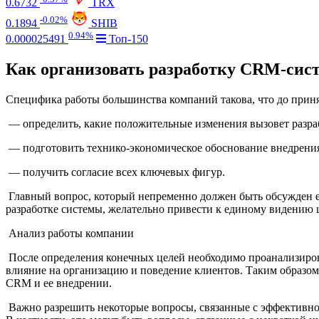
0.6732
TRX
-0.02%
0.1894
SHIB
0.94%
0.000025491
Топ-150
Как организовать разработку CRM-сис
Специфика работы большинства компаний такова, что до прин
— определить, какие положительные изменения вызовет разр
— подготовить технико-экономическое обоснование внедрен
— получить согласие всех ключевых фигур.
Главный вопрос, который непременно должен быть обсужден еще
разработке системы, желательно привести к единому видению 
Анализ работы компании
После определения конечных целей необходимо проанализирова
влияние на организацию и поведение клиентов. Таким образом,
CRM и ее внедрении.
Важно разрешить некоторые вопросы, связанные с эффективнос