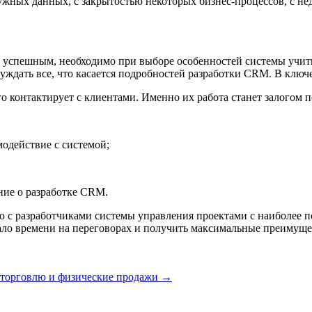
нужных данных, с закрытостью некоторых бизнес-процессов, с не
я успешным, необходимо при выборе особенностей системы учит
суждать все, что касается подробностей разработки CRM. В клю
го контактирует с клиентами. Именно их работа станет залогом
модействие с системой;
ние о разработке CRM.
с разработчиками системы управления проектами с наиболее по
мало времени на переговорах и получить максимальные преимущ
т-торговлю и физические продажи
→