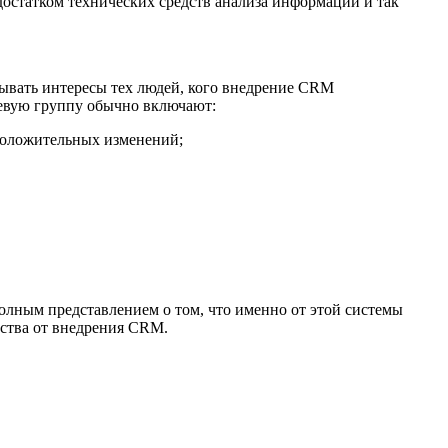
достатком технических средств анализа информации и так
ывать интересы тех людей, кого внедрение CRM
чевую группу обычно включают:
 положительных изменений;
лным представлением о том, что именно от этой системы
ества от внедрения CRM.