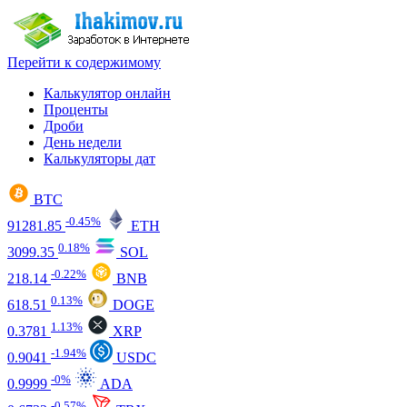
Перейти к содержимому
Калькулятор онлайн
Проценты
Дроби
День недели
Калькуляторы дат
BTC
-0.45%
91281.85
ETH
0.18%
3099.35
SOL
-0.22%
218.14
BNB
0.13%
618.51
DOGE
1.13%
0.3781
XRP
-1.94%
0.9041
USDC
-0%
0.9999
ADA
-0.57%