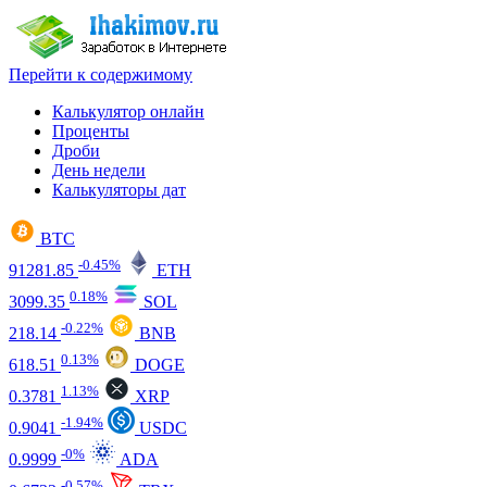
Перейти к содержимому
Калькулятор онлайн
Проценты
Дроби
День недели
Калькуляторы дат
BTC
-0.45%
91281.85
ETH
0.18%
3099.35
SOL
-0.22%
218.14
BNB
0.13%
618.51
DOGE
1.13%
0.3781
XRP
-1.94%
0.9041
USDC
-0%
0.9999
ADA
-0.57%