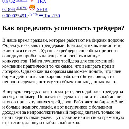
0.6732
TRX
-0.02%
0.1894
SHIB
0.94%
0.000025491
Топ-150
Как определить успешность трейдера?
В наше время граждан, которые работают на биржах подобно
Форексу, называют трейдерами. Благодаря их активности и
живет вся система. Удачные трейдеры способны принести
солидную прибыль партнерам и вогнать в минус
конкурентов. Найти лучшего трейдера для современной
компании практически то же самое, что выиграть приз в
лотерею. Однако каким образом мы можем понять, что член
биржи действительно хорошо работает? Безусловно, это
непросто сделать, потому что объективных данных мало.
В первую очередь стоит посмотреть, чего добился трейдер за
месяц, например. Попытаться сделать сравнительный анализ
итогов приглянувшихся трейдеров. Работают на биржах 5 лет
и больше немного людей, а вот везунчиков с большими
доходами за непродолжительный период хватает, только не
стоит верить такой удаче. Тут главное найти свою грамотную
стратегию, дающую стабильный доход.