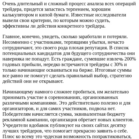
Очень длительный и сложный процесс анализа всех операций
трейдера, придется запастись терпением, хорошим
калькулятором и кипой бумаги. Известные исследователи
вывели свои критерии, по которым можно судить,
эффективны ли действия конкретного трейдера.
Главное, конечно, увидеть, сколько заработали и потеряли.
Несомненно с участниками, терпящими убытки, нечасто
сотрудничают, это своего рода плохая репутация. В список
потенциальных кандидатов для будущего сотрудничества они
наверняка не попадут. Есть граждане, сумевшие извлечь 200%
годовых прибыли, нередко встречаются трейдеры с 30% и
только начинающие осваиваться на бирже. Итоговые суммы
все равно не помогут сделать правильный выбор, стратегию
действий они не открывают.
Начинающему намного сложнее пробиться, им желательно
принимать участие в соревнованиях, организованных
различными компаниями. Это действительно полезно и для
организаторов, и для самих участников, подвоха нет.
Победителям начисляется сумма, эквивалентная бюджету
рекламной кампании, организация обретает новых клиентов.
Учредители вдобавок публикуют на своих сайтах десятку
лучших трейдеров, что помогает прекрасно заявить о себе.
Плюс ко всему это чудесная возможность попрактиковаться,