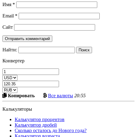
Имя
*
Email
*
Сайт
Найти:
Конвертер
Скопировать
Больше
Копировать
Все валюты
20:55
в
криптовалют
буфер
Калькуляторы
Калькулятор процентов
Калькулятор дробей
Сколько осталось до Нового года?
Калькулятор возраста