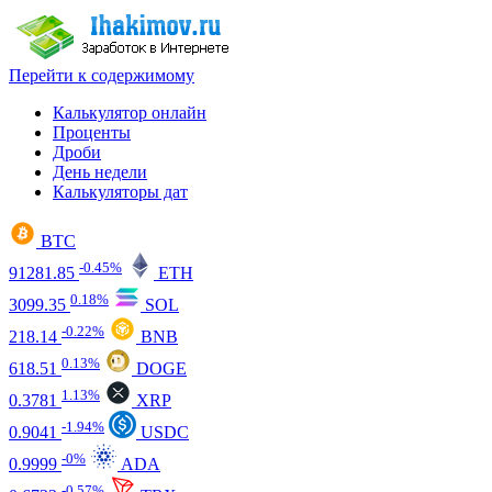
Перейти к содержимому
Калькулятор онлайн
Проценты
Дроби
День недели
Калькуляторы дат
BTC
-0.45%
91281.85
ETH
0.18%
3099.35
SOL
-0.22%
218.14
BNB
0.13%
618.51
DOGE
1.13%
0.3781
XRP
-1.94%
0.9041
USDC
-0%
0.9999
ADA
-0.57%