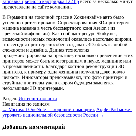
заправка цветного картриджа 122 hp
всего за несколько минут
представлена на сайте компании.
В Германии на гоночной трассе в Хоккенхайме авто было
успешно протестировано. Спроектированная 3D-принтером
машина названа в честь бессмертного коня Areion ( из
греческой мифологии). Как сообщает ресурс Skuky.net,
возможности новых технологий оказались настолько широки,
что сегодня принтер способен создавать 3D-объекты любой
сложности и дизайна. Данная технология
продемонстрировала на практике, насколько применение этих
принтеров может быть многогранным в науке, медицине или
в промышленности. Благодаря костной реконструкции 3D-
принтера, к примеру, одна женщина получила даже новую
челюсть. Инноваторы предсказывают, что фото принтеры и
струйные принтеры уже в скором будущем заменятся
небольшими 3D-принтерами.
Раздел:
Интернет-новости
Навигация по записям
←
Microsoft OneNote — хороший помощник
Apple iPad может
угрожать национальной безопасности России
→
Добавить комментарий