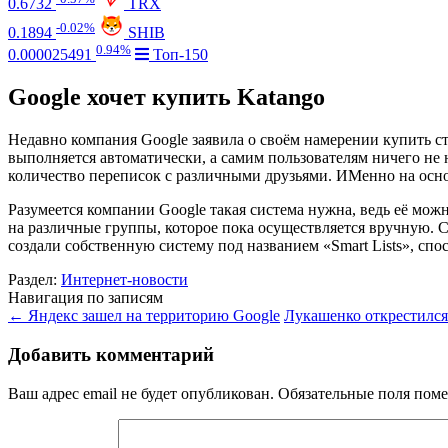
0.6732
TRX
-0.02%
0.1894
SHIB
0.94%
0.000025491
Топ-150
Google хочет купить Katango
Недавно компания Google заявила о своём намерении купить ст
выполняется автоматически, а самим пользователям ничего не 
количество переписок с различными друзьями. ИМенно на осн
Разумеется компании Google такая система нужна, ведь её можно
на различные группы, которое пока осуществляется вручную. С
создали собственную систему под названием «Smart Lists», спо
Раздел:
Интернет-новости
Навигация по записям
←
Яндекс зашел на территорию Google
Лукашенко открестился
Добавить комментарий
Ваш адрес email не будет опубликован.
Обязательные поля пом