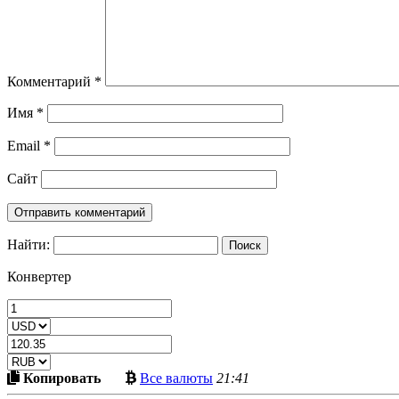
Комментарий
*
Имя
*
Email
*
Сайт
Найти:
Конвертер
Скопировать
Больше
Копировать
Все валюты
21:41
в
криптовалют