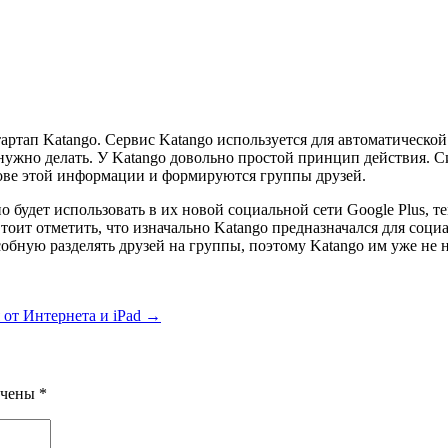
артап Katango. Сервис Katango используется для автоматической
нужно делать. У Katango довольно простой принцип действия. С
ове этой информации и формируются группы друзей.
 будет использовать в их новой социальной сети Google Plus, тем
тоит отметить, что изначально Katango предназначался для соци
собную разделять друзей на группы, поэтому Katango им уже не 
 от Интернета и iPad
→
ечены
*