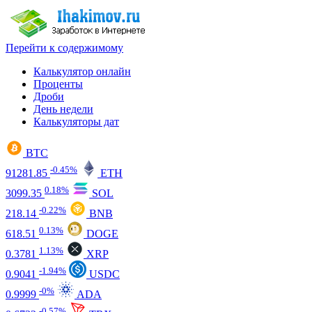
Перейти к содержимому
Калькулятор онлайн
Проценты
Дроби
День недели
Калькуляторы дат
BTC
-0.45%
91281.85
ETH
0.18%
3099.35
SOL
-0.22%
218.14
BNB
0.13%
618.51
DOGE
1.13%
0.3781
XRP
-1.94%
0.9041
USDC
-0%
0.9999
ADA
-0.57%