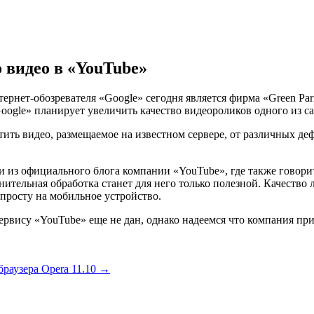
 видео в «YouTube»
нет-обозревателя «Google» сегодня является фирма «Green Parrot
oogle» планирует увеличить качество видеороликов одного из 
стить видео, размещаемое на известном сервере, от различных де
из официального блога компании «YouTube», где также говоритс
ительная обработка станет для него только полезной. Качество
опросту на мобильное устройство.
рвису «YouTube» еще не дан, однако надеемся что компания пр
браузера Opera 11.10
→