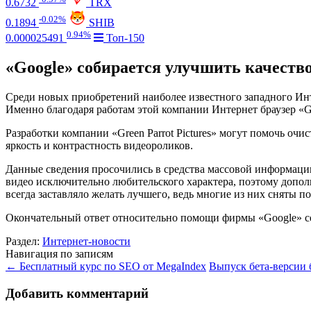
0.6732
TRX
-0.02%
0.1894
SHIB
0.94%
0.000025491
Топ-150
«Google» собирается улучшить качество
Среди новых приобретений наиболее известного западного Интер
Именно благодаря работам этой компании Интернет браузер «G
Разработки компании «Green Parrot Pictures» могут помочь очи
яркость и контрастность видеороликов.
Данные сведения просочились в средства массовой информации 
видео исключительно любительского характера, поэтому дополн
всегда заставляло желать лучшего, ведь многие из них сняты п
Окончательный ответ относительно помощи фирмы «Google» се
Раздел:
Интернет-новости
Навигация по записям
←
Бесплатный курс по SEO от MegaIndex
Выпуск бета-версии 
Добавить комментарий