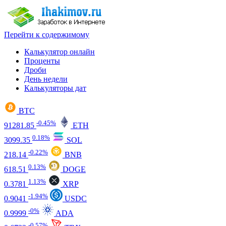
Перейти к содержимому
Калькулятор онлайн
Проценты
Дроби
День недели
Калькуляторы дат
BTC
-0.45%
91281.85
ETH
0.18%
3099.35
SOL
-0.22%
218.14
BNB
0.13%
618.51
DOGE
1.13%
0.3781
XRP
-1.94%
0.9041
USDC
-0%
0.9999
ADA
-0.57%