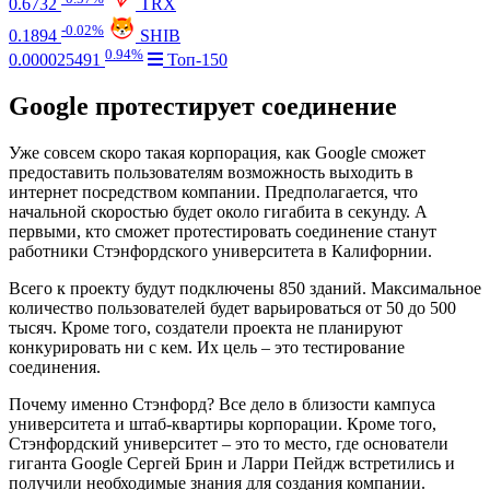
0.6732
TRX
-0.02%
0.1894
SHIB
0.94%
0.000025491
Топ-150
Google протестирует соединение
Уже совсем скоро такая корпорация, как Google сможет
предоставить пользователям возможность выходить в
интернет посредством компании. Предполагается, что
начальной скоростью будет около гигабита в секунду. А
первыми, кто сможет протестировать соединение станут
работники Стэнфордского университета в Калифорнии.
Всего к проекту будут подключены 850 зданий. Максимальное
количество пользователей будет варьироваться от 50 до 500
тысяч. Кроме того, создатели проекта не планируют
конкурировать ни с кем. Их цель – это тестирование
соединения.
Почему именно Стэнфорд? Все дело в близости кампуса
университета и штаб-квартиры корпорации. Кроме того,
Стэнфордский университет – это то место, где основатели
гиганта Google Сергей Брин и Ларри Пейдж встретились и
получили необходимые знания для создания компании.