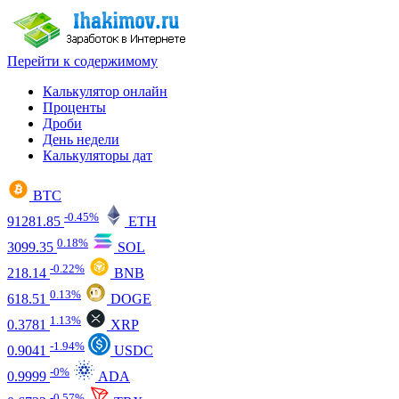
Перейти к содержимому
Калькулятор онлайн
Проценты
Дроби
День недели
Калькуляторы дат
BTC
-0.45%
91281.85
ETH
0.18%
3099.35
SOL
-0.22%
218.14
BNB
0.13%
618.51
DOGE
1.13%
0.3781
XRP
-1.94%
0.9041
USDC
-0%
0.9999
ADA
-0.57%