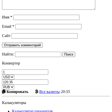
Имя
*
Email
*
Сайт
Найти:
Конвертер
Скопировать
Больше
Копировать
Все валюты
20:55
в
криптовалют
буфер
Калькуляторы
Калькулятор процентов