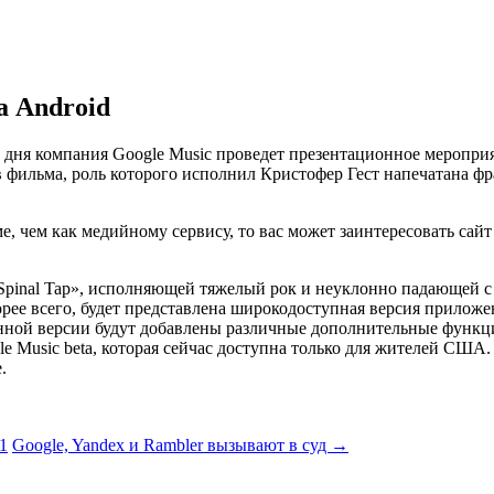
а Android
а дня компания Google Music проведет презентационное меропр
в фильма, роль которого исполнил Кристофер Гест напечатана фр
е, чем как медийному сервису, то вас может заинтересовать сай
pinal Tap», исполняющей тяжелый рок и неуклонно падающей с
рее всего, будет представлена широкодоступная версия приложе
ной версии будут добавлены различные дополнительные функции,
le Music beta, которая сейчас доступна только для жителей США
.
1
Google, Yandex и Rambler вызывают в суд
→