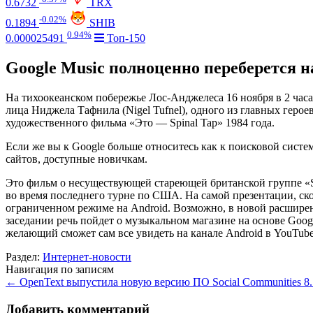
0.6732
TRX
-0.02%
0.1894
SHIB
0.94%
0.000025491
Топ-150
Google Music полноценно переберется н
На тихоокеанском побережье Лос-Анджелеса 16 ноября в 2 час
лица Ниджела Тафнила (Nigel Tufnel), одного из главных герое
художественного фильма «Это — Spinal Tap» 1984 года.
Если же вы к Google больше относитесь как к поисковой систем
сайтов, доступные новичкам.
Это фильм о несуществующей стареющей британской группе «S
во время последнего турне по США. На самой презентации, ско
ограниченном режиме на Android. Возможно, в новой расширен
заседании речь пойдет о музыкальном магазине на основе Goog
желающий сможет сам все увидеть на канале Android в YouTube
Раздел:
Интернет-новости
Навигация по записям
←
OpenText выпустила новую версию ПО Social Communities 8.
Добавить комментарий