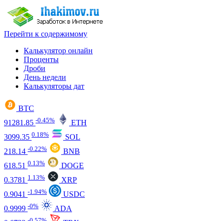
Перейти к содержимому
Калькулятор онлайн
Проценты
Дроби
День недели
Калькуляторы дат
BTC
-0.45%
91281.85
ETH
0.18%
3099.35
SOL
-0.22%
218.14
BNB
0.13%
618.51
DOGE
1.13%
0.3781
XRP
-1.94%
0.9041
USDC
-0%
0.9999
ADA
-0.57%