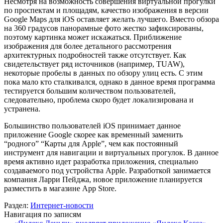
Несмотря на возможность совершения виртуальной прогулки
по проспектам и площадям, качество изображения в версии
Google Maps для iOS оставляет желать лучшего. Вместо обзора
на 360 градусов панорамные фото жестко зафиксированы,
поэтому картинка может искажаться. Приближение
изображения для более детального рассмотрения
архитектурных подробностей также отсутствует. Как
свидетельствует ряд источников (например, TUAW),
некоторые пробелы в данных по обзору улиц есть. С этим
пока мало кто сталкивался, однако в данное время программа
тестируется большим количеством пользователей,
следовательно, проблема скоро будет локализирована и
устранена.
Большинство пользователей iOS принимает данное
приложение Google скорее как временный заменить
“родного” “Карты для Apple”, чем как постоянный
инструмент для навигации и виртуальных прогулок. В данное
время активно идет разработка приложения, специально
создаваемого под устройства Apple. Разработкой занимается
компания Ларри Пейджа, новое приложение планируется
разместить в магазине App Store.
Раздел:
Интернет-новости
Навигация по записям