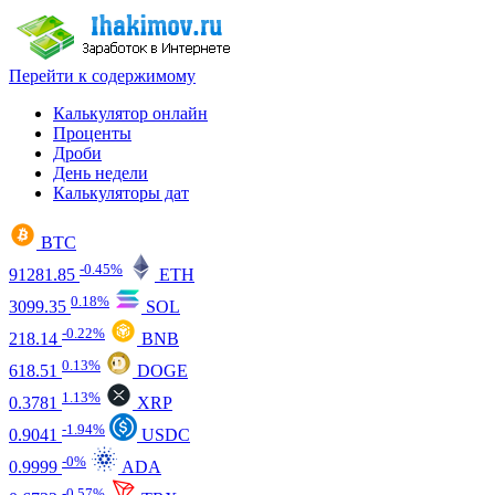
Перейти к содержимому
Калькулятор онлайн
Проценты
Дроби
День недели
Калькуляторы дат
BTC
-0.45%
91281.85
ETH
0.18%
3099.35
SOL
-0.22%
218.14
BNB
0.13%
618.51
DOGE
1.13%
0.3781
XRP
-1.94%
0.9041
USDC
-0%
0.9999
ADA
-0.57%