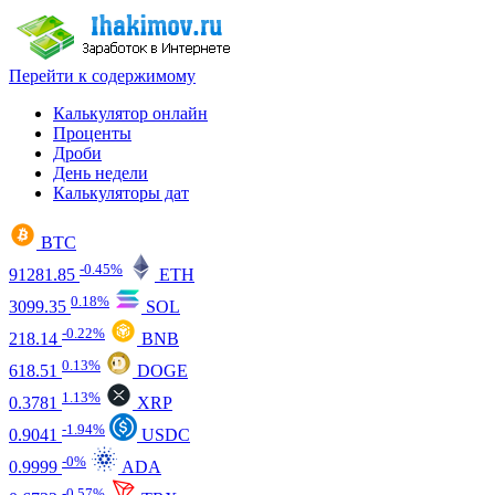
Перейти к содержимому
Калькулятор онлайн
Проценты
Дроби
День недели
Калькуляторы дат
BTC
-0.45%
91281.85
ETH
0.18%
3099.35
SOL
-0.22%
218.14
BNB
0.13%
618.51
DOGE
1.13%
0.3781
XRP
-1.94%
0.9041
USDC
-0%
0.9999
ADA
-0.57%