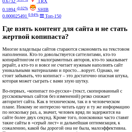
0.6732
TRX
-0.02%
0.1894
SHIB
0.94%
0.000025491
Топ-150
Где взять контент для сайта и не стать
жертвой копипаста?
Многие владельцы сайтов стараются сэкономить на текстовом
наполнении. Кто-то довольствуется саттелитами, кто-то
копирайтингом от малограмотных авторов, кто-то заказывает
рерайт, а кто-то и вовсе не считает нужным наполнять сайт
уникальными материалами и просто…ворует. Однако, не
стоит забывать, что копипаст – это достаточно опасная штука,
которая может сыграть с вами злую шутку.
Во-первых, «копипаст по-русски» (текст, скопированный с
русскоязычных сайтов без изменений) резко снижает
авторитет сайта. Как в техническом, так и в человеческом
плане. Никому не интересно читать одну и ту же информацию
по нескольку раз, а, значит, человек вряд ли задержится на
сайте более двух секунд. Кроме того, поисковики часто ставят
такие сайты в «серый лист» и дальнейшая оптимизация, к
сожалению, какой бы дорогой она не была, малоэффективна.