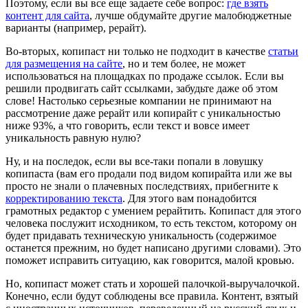
Поэтому, если вы все еще задаете себе вопрос:
где взять
контент для сайта
, лучше обдумайте другие малобюджетные
варианты (например, рерайт).
Во-вторых, копипаст ни только не подходит в качестве
статьи
для размещения на сайте
, но и тем более, не может
использоваться на площадках по продаже ссылок. Если вы
решили продвигать сайт ссылками, забудьте даже об этом
слове! Настолько серьезные компании не принимают на
рассмотрение даже рерайт или копирайт с уникальностью
ниже 93%, а что говорить, если текст и вовсе имеет
уникальность равную нулю?
Ну, и на последок, если вы все-таки попали в ловушку
копипаста (вам его продали под видом копирайта или же вы
просто не знали о плачевных последствиях, прибегните к
корректированию текста
. Для этого вам понадобится
грамотных редактор с умением рерайтить. Копипаст для этого
человека послужит исходником, то есть текстом, которому он
будет придавать техническую уникальность (содержимое
останется прежним, но будет написано другими словами). Это
поможет исправить ситуацию, как говорится, малой кровью.
Но, копипаст может стать и хорошей палочкой-выручалочкой.
Конечно, если будут соблюдены все правила. Контент, взятый