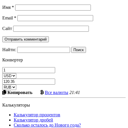
Имя
*
Email
*
Сайт
Найти:
Конвертер
Скопировать
Больше
Копировать
Все валюты
21:41
в
криптовалют
буфер
Калькуляторы
Калькулятор процентов
Калькулятор дробей
Сколько осталось до Нового года?