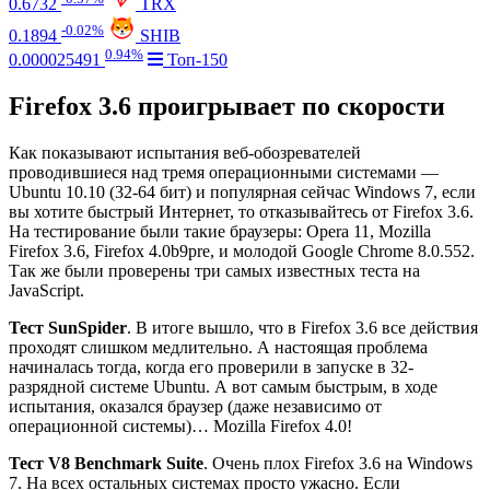
0.6732
TRX
-0.02%
0.1894
SHIB
0.94%
0.000025491
Топ-150
Firefox 3.6 проигрывает по скорости
Как показывают испытания веб-обозревателей
проводившиеся над тремя операционными системами —
Ubuntu 10.10 (32-64 бит) и популярная сейчас Windows 7, если
вы хотите быстрый Интернет, то отказывайтесь от Firefox 3.6.
На тестирование были такие браузеры: Opera 11, Mozilla
Firefox 3.6, Firefox 4.0b9pre, и молодой Google Chrome 8.0.552.
Так же были проверены три самых известных теста на
JavaScript.
Тест SunSpider
. В итоге вышло, что в Firefox 3.6 все действия
проходят слишком медлительно. А настоящая проблема
начиналась тогда, когда его проверили в запуске в 32-
разрядной системе Ubuntu. А вот самым быстрым, в ходе
испытания, оказался браузер (даже независимо от
операционной системы)… Mozilla Firefox 4.0!
Тест V8 Benchmark Suite
. Очень плох Firefox 3.6 на Windows
7. На всех остальных системах просто ужасно. Если