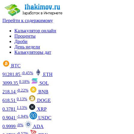
Перейти к содержимому
Калькулятор онлайн
Проценты
Дроби
День недели
Калькуляторы дат
BTC
-0.45%
91281.85
ETH
0.18%
3099.35
SOL
-0.22%
218.14
BNB
0.13%
618.51
DOGE
1.13%
0.3781
XRP
-1.94%
0.9041
USDC
-0%
0.9999
ADA
-0.57%