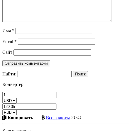
Имя
*
Email
*
Сайт
Найти:
Конвертер
Скопировать
Больше
Копировать
Все валюты
21:41
в
криптовалют
буфер
Калькуляторы