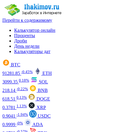
Перейти к содержимому
Калькулятор онлайн
Проценты
Дроби
День недели
Калькуляторы дат
BTC
-0.45%
91281.85
ETH
0.18%
3099.35
SOL
-0.22%
218.14
BNB
0.13%
618.51
DOGE
1.13%
0.3781
XRP
-1.94%
0.9041
USDC
-0%
0.9999
ADA
-0.57%