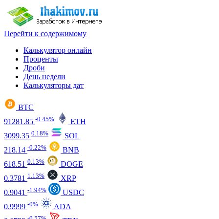
Перейти к содержимому
Калькулятор онлайн
Проценты
Дроби
День недели
Калькуляторы дат
BTC
-0.45%
91281.85
ETH
0.18%
3099.35
SOL
-0.22%
218.14
BNB
0.13%
618.51
DOGE
1.13%
0.3781
XRP
-1.94%
0.9041
USDC
-0%
0.9999
ADA
-0.57%