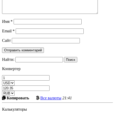
Имя
*
Email
*
Сайт
Найти:
Конвертер
Скопировать
Больше
Копировать
Все валюты
21:41
в
криптовалют
буфер
Калькуляторы