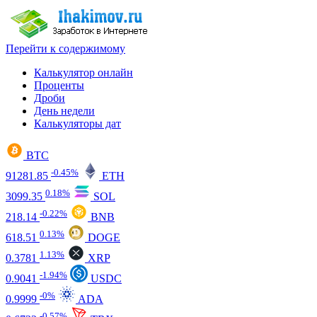
Перейти к содержимому
Калькулятор онлайн
Проценты
Дроби
День недели
Калькуляторы дат
BTC
-0.45%
91281.85
ETH
0.18%
3099.35
SOL
-0.22%
218.14
BNB
0.13%
618.51
DOGE
1.13%
0.3781
XRP
-1.94%
0.9041
USDC
-0%
0.9999
ADA
-0.57%