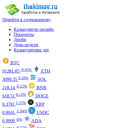
Перейти к содержимому
Калькулятор онлайн
Проценты
Дроби
День недели
Калькуляторы дат
BTC
-0.45%
91281.85
ETH
0.18%
3099.35
SOL
-0.22%
218.14
BNB
0.13%
618.51
DOGE
1.13%
0.3781
XRP
-1.94%
0.9041
USDC
-0%
0.9999
ADA
-0.57%