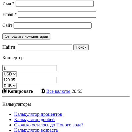
Имя
*
Email
*
Сайт
Найти:
Конвертер
Скопировать
Больше
Копировать
Все валюты
20:55
в
криптовалют
буфер
Калькуляторы
Калькулятор процентов
Калькулятор дробей
Сколько осталось до Нового года?
Калькулятор возраста