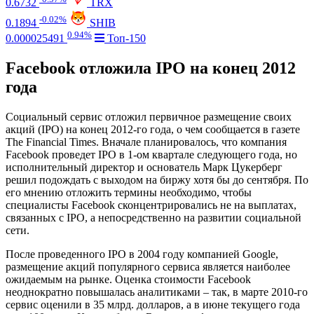
0.6732
TRX
-0.02%
0.1894
SHIB
0.94%
0.000025491
Топ-150
Facebook отложила IPO на конец 2012
года
Социальный сервис отложил первичное размещение своих
акций (IPO) на конец 2012-го года, о чем сообщается в газете
The Financial Times. Вначале планировалось, что компания
Facebook проведет IPO в 1-ом квартале следующего года, но
исполнительный директор и основатель Марк Цукерберг
решил подождать с выходом на биржу хотя бы до сентября. По
его мнению отложить термины необходимо, чтобы
специалисты Facebook сконцентрировались не на выплатах,
связанных с IPO, а непосредственно на развитии социальной
сети.
После проведенного IPO в 2004 году компанией Google,
размещение акций популярного сервиса является наиболее
ожидаемым на рынке. Оценка стоимости Facebook
неоднократно повышалась аналитиками – так, в марте 2010-го
сервис оценили в 35 млрд. долларов, а в июне текущего года