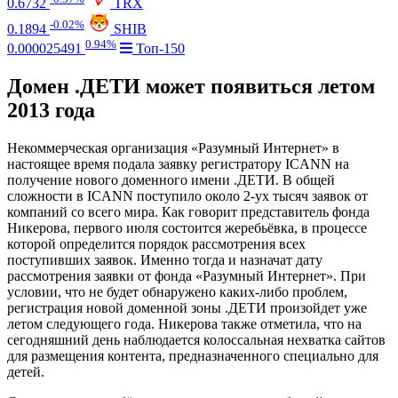
0.6732
TRX
-0.02%
0.1894
SHIB
0.94%
0.000025491
Топ-150
Домен .ДЕТИ может появиться летом
2013 года
Некоммерческая организация «Разумный Интернет» в
настоящее время подала заявку регистратору ICANN на
получение нового доменного имени .ДЕТИ. В общей
сложности в ICANN поступило около 2-ух тысяч заявок от
компаний со всего мира. Как говорит представитель фонда
Никерова, первого июля состоится жеребьёвка, в процессе
которой определится порядок рассмотрения всех
поступивших заявок. Именно тогда и назначат дату
рассмотрения заявки от фонда «Разумный Интернет». При
условии, что не будет обнаружено каких-либо проблем,
регистрация новой доменной зоны .ДЕТИ произойдет уже
летом следующего года. Никерова также отметила, что на
сегодняшний день наблюдается колоссальная нехватка сайтов
для размещения контента, предназначенного специально для
детей.