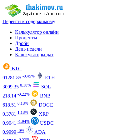
Перейти к содержимому
Калькулятор онлайн
Проценты
Дроби
День недели
Калькуляторы дат
BTC
-0.45%
91281.85
ETH
0.18%
3099.35
SOL
-0.22%
218.14
BNB
0.13%
618.51
DOGE
1.13%
0.3781
XRP
-1.94%
0.9041
USDC
-0%
0.9999
ADA
-0.57%