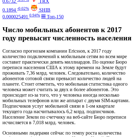
0.6732
TRX
-0.02%
0.1894
SHIB
0.94%
0.000025491
Топ-150
Число мобильных абонентов к 2017
году превысит численность населения
Согласно прогнозам компании Ericsson, к 2017 году
количество подключений к мобильным сетям во всем мире
составит практически девять миллиардов. По оценке Бюро
переписи населения США к этому времени на Земле будут
проживать 7,36 млрд. человек. Следовательно, количество
абонентов сотовой связи превысит количество людей на
планете. Стоит отметить, что мобильная статистика одного
человека может считать за двух и более абонентов. Это
происходит из-за того, что у человека иногда несколько
мобильных телефонов или же аппарат с двумя SIM-картами.
Подписчиков услуг мобильной связи в 1-ом квартале
текущего года насчитывалось 6,2 млрд. подписчиков.
Население Земли по счетчику на веб-сайте Бюро переписи
исчисляется в 7,018 млрд. человек.
Основными лидерами сейчас по темпу роста количества