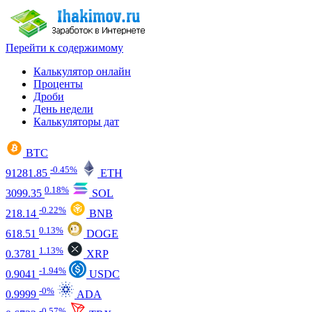
Перейти к содержимому
Калькулятор онлайн
Проценты
Дроби
День недели
Калькуляторы дат
BTC
-0.45%
91281.85
ETH
0.18%
3099.35
SOL
-0.22%
218.14
BNB
0.13%
618.51
DOGE
1.13%
0.3781
XRP
-1.94%
0.9041
USDC
-0%
0.9999
ADA
-0.57%