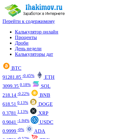
Перейти к содержимому
Калькулятор онлайн
Проценты
Дроби
День недели
Калькуляторы дат
BTC
-0.45%
91281.85
ETH
0.18%
3099.35
SOL
-0.22%
218.14
BNB
0.13%
618.51
DOGE
1.13%
0.3781
XRP
-1.94%
0.9041
USDC
-0%
0.9999
ADA
-0.57%