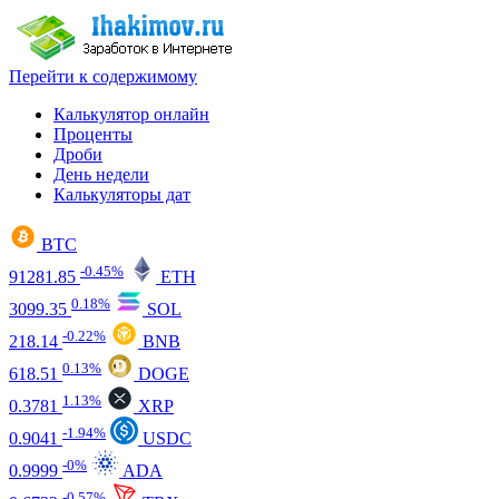
Перейти к содержимому
Калькулятор онлайн
Проценты
Дроби
День недели
Калькуляторы дат
BTC
-0.45%
91281.85
ETH
0.18%
3099.35
SOL
-0.22%
218.14
BNB
0.13%
618.51
DOGE
1.13%
0.3781
XRP
-1.94%
0.9041
USDC
-0%
0.9999
ADA
-0.57%