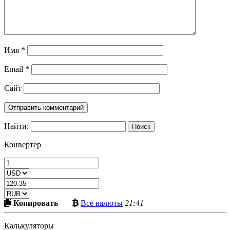
Имя
*
Email
*
Сайт
Найти:
Конвертер
Скопировать
Больше
Копировать
Все валюты
21:41
в
криптовалют
буфер
Калькуляторы