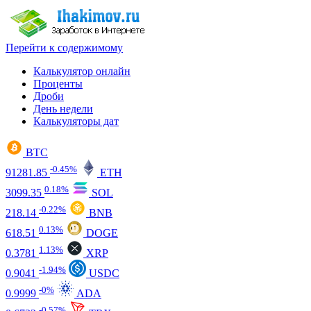
Перейти к содержимому
Калькулятор онлайн
Проценты
Дроби
День недели
Калькуляторы дат
BTC
-0.45%
91281.85
ETH
0.18%
3099.35
SOL
-0.22%
218.14
BNB
0.13%
618.51
DOGE
1.13%
0.3781
XRP
-1.94%
0.9041
USDC
-0%
0.9999
ADA
-0.57%