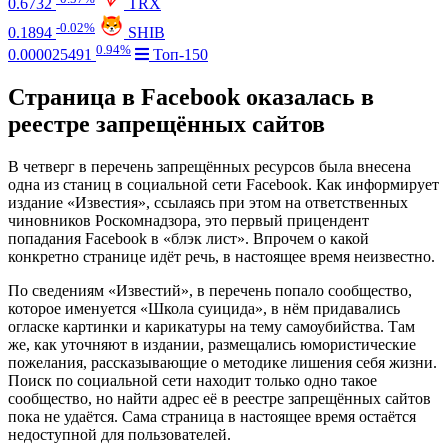
0.6732
TRX
-0.02%
0.1894
SHIB
0.94%
0.000025491
Топ-150
Страница в Facebook оказалась в
реестре запрещённых сайтов
В четверг в перечень запрещённых ресурсов была внесена
одна из станиц в социальной сети Facebook. Как информирует
издание «Известия», ссылаясь при этом на ответственных
чиновников Роскомнадзора, это первый прицендент
попадания Facebook в «блэк лист». Впрочем о какой
конкретно странице идёт речь, в настоящее время неизвестно.
По сведениям «Известий», в перечень попало сообщество,
которое именуется «Школа суицида», в нём придавались
огласке картинки и карикатуры на тему самоубийства. Там
же, как уточняют в издании, размещались юмористические
пожелания, рассказывающие о методике лишения себя жизни.
Поиск по социальной сети находит только одно такое
сообщество, но найти адрес её в реестре запрещённых сайтов
пока не удаётся. Сама страница в настоящее время остаётся
недоступной для пользователей.