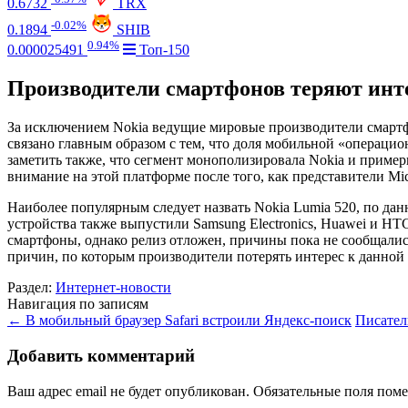
0.6732
TRX
-0.02%
0.1894
SHIB
0.94%
0.000025491
Топ-150
Производители смартфонов теряют инт
За исключением Nokia ведущие мировые производители смартф
связано главным образом с тем, что доля мобильной «операци
заметить также, что сегмент монополизировала Nokia и прим
внимание на этой платформе после того, как представители Mic
Наиболее популярным следует назвать Nokia Lumia 520, по да
устройства также выпустили Samsung Electronics, Huawei и HT
смартфоны, однако релиз отложен, причины пока не сообщались
причин, по которым производители потерять интерес к данной
Раздел:
Интернет-новости
Навигация по записям
←
В мобильный браузер Safari встроили Яндекс-поиск
Писател
Добавить комментарий
Ваш адрес email не будет опубликован.
Обязательные поля пом