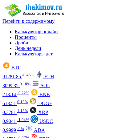
Перейти к содержимому
Калькулятор онлайн
Проценты
Дроби
День недели
Калькуляторы дат
BTC
-0.45%
91281.85
ETH
0.18%
3099.35
SOL
-0.22%
218.14
BNB
0.13%
618.51
DOGE
1.13%
0.3781
XRP
-1.94%
0.9041
USDC
-0%
0.9999
ADA
-0.57%