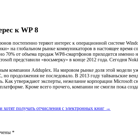
ерес к WP 8
онов постепенно теряют интерес к операционной системе Windo
онки» на глобальном рынке коммуникаторов в настоящее время с
ерно 70% от объема продаж WP8-смартфонов приходится именно н
rosoft представили «восьмерку» в конце 2012 года. Сегодня Nok
нным компании Adduplex. На мировом рынке доля этой модели у
C, но продолжения не последовало. В 2013 году тайваньские ве
. Как утверждают эксперты, нежелание корпорации Microsoft сн
 платформе. Кроме всего прочего, компании не смогли пока со
и хотят получать отчисления с электронных книг
→
ечены
*