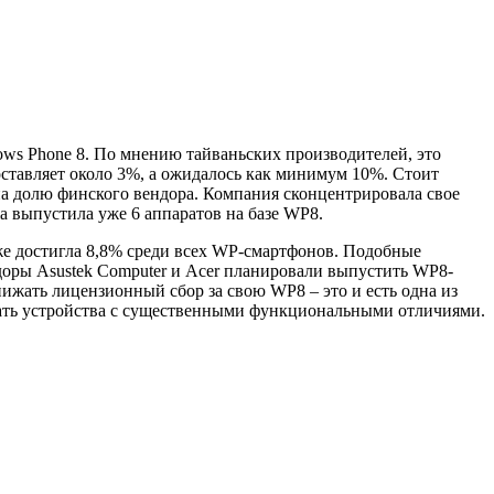
ws Phone 8. По мнению тайваньских производителей, это
оставляет около 3%, а ожидалось как минимум 10%. Стоит
а долю финского вендора. Компания сконцентрировала свое
ia выпустила уже 6 аппаратов на базе WP8.
же достигла 8,8% среди всех WP-смартфонов. Подобные
ндоры Asustek Computer и Acer планировали выпустить WP8-
ижать лицензионный сбор за свою WP8 – это и есть одна из
здать устройства с существенными функциональными отличиями.