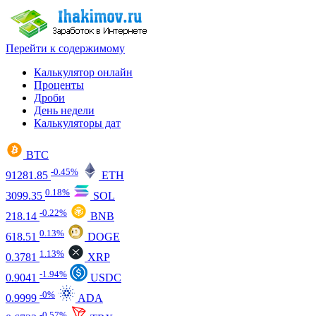
Перейти к содержимому
Калькулятор онлайн
Проценты
Дроби
День недели
Калькуляторы дат
BTC
-0.45%
91281.85
ETH
0.18%
3099.35
SOL
-0.22%
218.14
BNB
0.13%
618.51
DOGE
1.13%
0.3781
XRP
-1.94%
0.9041
USDC
-0%
0.9999
ADA
-0.57%