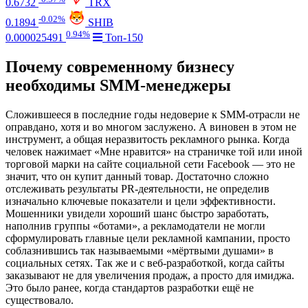
0.6732
TRX
-0.02%
0.1894
SHIB
0.94%
0.000025491
Топ-150
Почему современному бизнесу
необходимы SMM-менеджеры
Сложившееся в последние годы недоверие к SMM-отрасли не
оправдано, хотя и во многом заслужено. А виновен в этом не
инструмент, а общая неразвитость рекламного рынка. Когда
человек нажимает «Мне нравится» на страничке той или иной
торговой марки на сайте социальной сети Facebook — это не
значит, что он купит данный товар. Достаточно сложно
отслеживать результаты PR-деятельности, не определив
изначально ключевые показатели и цели эффективности.
Мошенники увидели хороший шанс быстро заработать,
наполнив группы «ботами», а рекламодатели не могли
сформулировать главные цели рекламной кампании, просто
соблазнившись так называемыми «мёртвыми душами» в
социальных сетях. Так же и с веб-разработкой, когда сайты
заказывают не для увеличения продаж, а просто для имиджа.
Это было ранее, когда стандартов разработки ещё не
существовало.