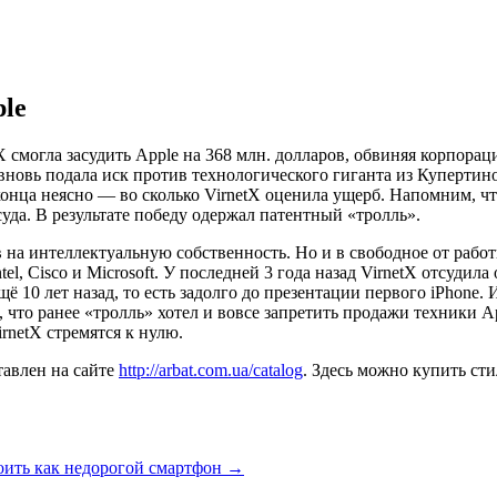
le
X смогла засудить Apple на 368 млн. долларов, обвиняя корпора
овь подала иск против технологического гиганта из Купертино.
нца неясно — во сколько VirnetX оценила ущерб. Напомним, что
уда. В результате победу одержал патентный «тролль».
 на интеллектуальную собственность. Но и в свободное от рабо
l, Cisco и Microsoft. У последней 3 года назад VirnetX отсудил
10 лет назад, то есть задолго до презентации первого iPhone. 
, что ранее «тролль» хотел и вовсе запретить продажи техники 
irnetX стремятся к нулю.
авлен на сайте
http://arbat.com.ua/catalog
. Здесь можно купить ст
оить как недорогой смартфон
→