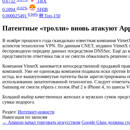
0.6732
TRX
-0.02%
0.1894
SHIB
0.94%
0.000025491
Топ-150
Патентные «тролли» вновь атакуют App
В ноябре прошлого года скандально известная компания Virnet
аспектов технологии VPN. По данным CNET, недавно VirnetX вн
беспроводную передачу данных посредством DNSSec. Ещё до ко
представители ответчика так и не смогли обжаловать решение с
Компания VirnetX занимается непосредственной продажей прав
компаний. Уже не единожды компания подавала иски против Inte
истца, все вышеупомянутые патенты были зарегистрированы ещё 
использовании запатентованной технологии. Следует отметить
Samsung не смогла убрать с полок iPad 2 и iPhone 4, то шансы V
Большой выбор качественных женских и мужских сумок предст
сумки недорого.
Раздел:
Интернет-новости
Навигация по записям
←
Amazon начал торговать искусством
Google Glass должны ст