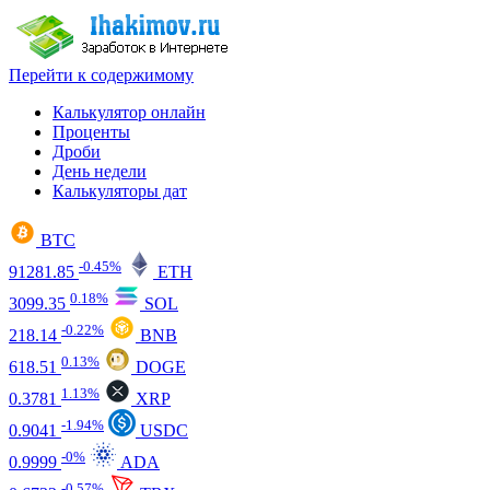
Перейти к содержимому
Калькулятор онлайн
Проценты
Дроби
День недели
Калькуляторы дат
BTC
-0.45%
91281.85
ETH
0.18%
3099.35
SOL
-0.22%
218.14
BNB
0.13%
618.51
DOGE
1.13%
0.3781
XRP
-1.94%
0.9041
USDC
-0%
0.9999
ADA
-0.57%