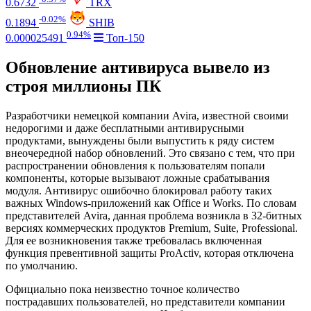
0.6732
TRX
-0.02%
0.1894
SHIB
0.94%
0.000025491
Топ-150
Обновление антивируса вывело из
строя миллионы ПК
Разработчики немецкой компании Avira, известной своими
недорогими и даже бесплатными антивирусными
продуктами, вынуждены были выпустить к ряду систем
внеочередной набор обновлений. Это связано с тем, что при
распространении обновления к пользователям попали
компоненты, которые вызывают ложные срабатывания
модуля. Антивирус ошибочно блокировал работу таких
важных Windows-приложений как Office и Works. По словам
представителей Avira, данная проблема возникла в 32-битных
версиях коммерческих продуктов Premium, Suite, Professional.
Для ее возникновения также требовалась включенная
функция превентивной защиты ProActiv, которая отключена
по умолчанию.
Официально пока неизвестно точное количество
пострадавших пользователей, но представители компании