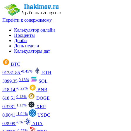
Перейти к содержимому
Калькулятор онлайн
Проценты
Дроби
День недели
Калькуляторы дат
BTC
-0.45%
91281.85
ETH
0.18%
3099.35
SOL
-0.22%
218.14
BNB
0.13%
618.51
DOGE
1.13%
0.3781
XRP
-1.94%
0.9041
USDC
-0%
0.9999
ADA
-0.57%