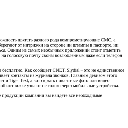
можность прятать разного рода компрометирующие СМС, а
уберегают от интрижки на стороне ни штампы в паспорте, ни
аться. Одним из самых необычных приложений стоит отметить
ния на голосовую почту своим возлюбленным даже если телефон
е бесплатно. Как сообщает CNET, Slydial – это не единственное
ывает контакты из журнала звонков. Главным девизом этого
 и Tiger Text, а вот скрыть пикантные фото или видео —
 об интрижке узнают не только через мобильные устройства.
ге продукции компании вы найдете все необходимые