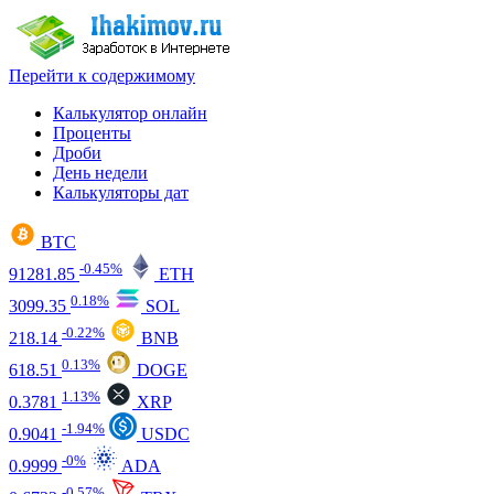
Перейти к содержимому
Калькулятор онлайн
Проценты
Дроби
День недели
Калькуляторы дат
BTC
-0.45%
91281.85
ETH
0.18%
3099.35
SOL
-0.22%
218.14
BNB
0.13%
618.51
DOGE
1.13%
0.3781
XRP
-1.94%
0.9041
USDC
-0%
0.9999
ADA
-0.57%