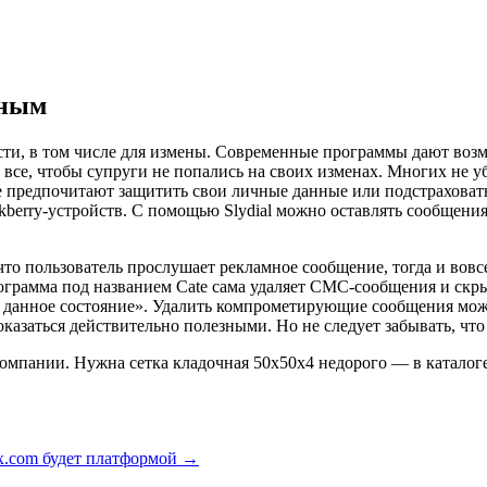
рным
ти, в том числе для измены. Современные программы дают воз
 все, чтобы супруги не попались на своих изменах. Многих не 
огие предпочитают защитить свои личные данные или подстрахов
lackberry-устройств. С помощью Slydial можно оставлять сообще
 что пользователь прослушает рекламное сообщение, тогда и вовс
рограмма под названием Cate сама удаляет СМС-сообщения и скр
данное состояние». Удалить компрометирующие сообщения может
казаться действительно полезными. Но не следует забывать, что
 компании. Нужна сетка кладочная 50х50х4 недорого — в катало
x.com будет платформой
→