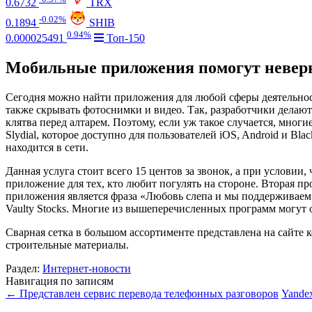
0.6732
TRX
-0.02%
0.1894
SHIB
0.94%
0.000025491
Топ-150
Мобильные приложения помогут неве
Сегодня можно найти приложения для любой сферы деятельнос
также скрывать фотоснимки и видео. Так, разработчики делают
клятва перед алтарем. Поэтому, если уж такое случается, мн
Slydial, которое доступно для пользователей iOS, Android и B
находится в сети.
Данная услуга стоит всего 15 центов за звонок, а при условии,
приложение для тех, кто любит погулять на стороне. Вторая п
приложения является фраза «Любовь слепа и мы поддерживаем 
Vaulty Stocks. Многие из вышеперечисленных программ могут о
Сварная сетка в большом ассортименте представлена на сайте
строительные материалы.
Раздел:
Интернет-новости
Навигация по записям
←
Представлен сервис перевода телефонных разговоров
Yande