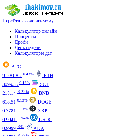
Перейти к содержимому
Калькулятор онлайн
Проценты
Дроби
День недели
Калькуляторы дат
BTC
-0.45%
91281.85
ETH
0.18%
3099.35
SOL
-0.22%
218.14
BNB
0.13%
618.51
DOGE
1.13%
0.3781
XRP
-1.94%
0.9041
USDC
-0%
0.9999
ADA
-0.57%