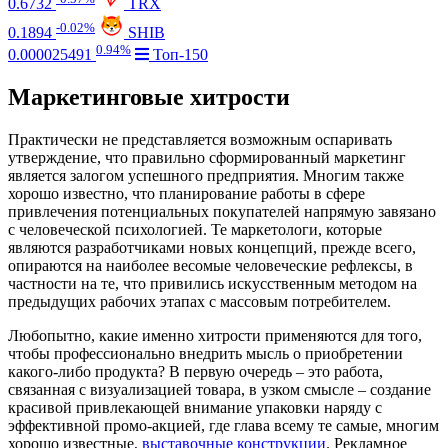
0.6732
TRX
-0.02%
0.1894
SHIB
0.94%
0.000025491
Топ-150
Маркетинговые хитрости
Практически не представляется возможным оспаривать
утверждение, что правильно сформированный маркетинг
является залогом успешного предприятия. Многим также
хорошо известно, что планирование работы в сфере
привлечения потенциальных покупателей напрямую завязано
с человеческой психологией. Те маркетологи, которые
являются разработчиками новых концепций, прежде всего,
опираются на наиболее весомые человеческие рефлексы, в
частности на те, что привились искусственным методом на
предыдущих рабочих этапах с массовым потребителем.
Любопытно, какие именно хитрости применяются для того,
чтобы профессионально внедрить мысль о приобретении
какого-либо продукта? В первую очередь – это работа,
связанная с визуализацией товара, в узком смысле – создание
красивой привлекающей внимание упаковки наряду с
эффективной промо-акцией, где глава всему те самые, многим
хорошо известные,
выставочные конструкции
. Рекламное