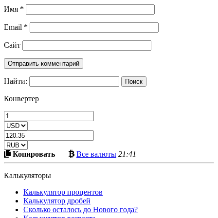
Имя
*
Email
*
Сайт
Найти:
Конвертер
Скопировать
Больше
Копировать
Все валюты
21:41
в
криптовалют
буфер
Калькуляторы
Калькулятор процентов
Калькулятор дробей
Сколько осталось до Нового года?