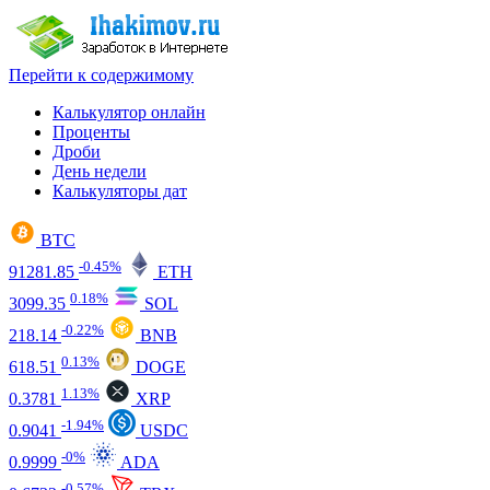
Перейти к содержимому
Калькулятор онлайн
Проценты
Дроби
День недели
Калькуляторы дат
BTC
-0.45%
91281.85
ETH
0.18%
3099.35
SOL
-0.22%
218.14
BNB
0.13%
618.51
DOGE
1.13%
0.3781
XRP
-1.94%
0.9041
USDC
-0%
0.9999
ADA
-0.57%