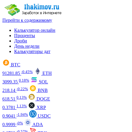
Перейти к содержимому
Калькулятор онлайн
Проценты
Дроби
День недели
Калькуляторы дат
BTC
-0.45%
91281.85
ETH
0.18%
3099.35
SOL
-0.22%
218.14
BNB
0.13%
618.51
DOGE
1.13%
0.3781
XRP
-1.94%
0.9041
USDC
-0%
0.9999
ADA
-0.57%