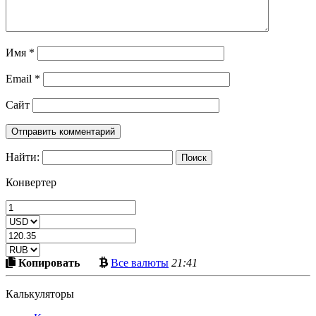
Имя
*
Email
*
Сайт
Найти:
Конвертер
Скопировать
Больше
Копировать
Все валюты
21:41
в
криптовалют
буфер
Калькуляторы