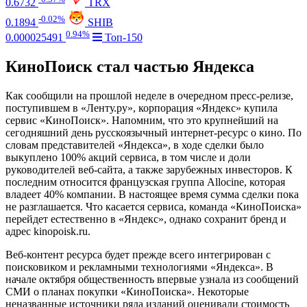
0.6732
TRX
-0.02%
0.1894
SHIB
0.94%
0.000025491
Топ-150
КиноПоиск стал частью Яндекса
Как сообщили на прошлой неделе в очередном пресс-релизе,
поступившем в «Ленту.ру», корпорация «Яндекс» купила
сервис «КиноПоиск». Напомним, что это крупнейший на
сегодняшний день русскоязычный интернет-ресурс о кино. По
словам представителей «Яндекса», в ходе сделки было
выкуплено 100% акций сервиса, в том числе и доли
руководителей веб-сайта, а также зарубежных инвесторов. К
последним относится французская группа Allocine, которая
владеет 40% компании. В настоящее время сумма сделки пока
не разглашается. Что касается сервиса, команда «КиноПоиска»
перейдет естественно в «Яндекс», однако сохранит бренд и
адрес kinopoisk.ru.
Веб-контент ресурса будет прежде всего интегрирован с
поисковиком и рекламными технологиями «Яндекса». В
начале октября общественность впервые узнала из сообщений
СМИ о планах покупки «КиноПоиска». Некоторые
неназванные источники ряда изданий оценивали стоимость