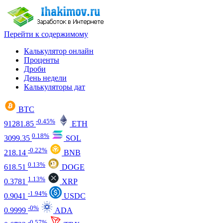
Перейти к содержимому
Калькулятор онлайн
Проценты
Дроби
День недели
Калькуляторы дат
BTC
-0.45%
91281.85
ETH
0.18%
3099.35
SOL
-0.22%
218.14
BNB
0.13%
618.51
DOGE
1.13%
0.3781
XRP
-1.94%
0.9041
USDC
-0%
0.9999
ADA
-0.57%