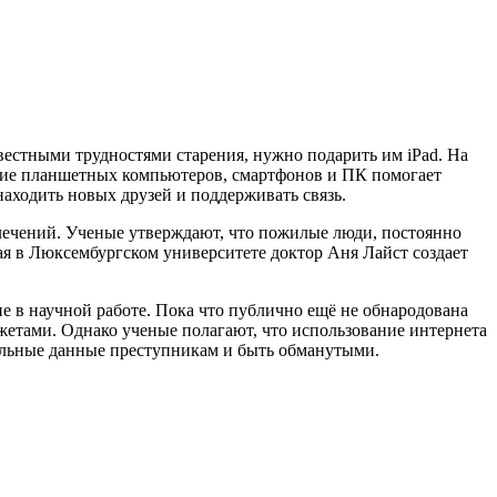
вестными трудностями старения, нужно подарить им iPad. На
ние планшетных компьютеров, смартфонов и ПК помогает
аходить новых друзей и поддерживать связь.
звлечений. Ученые утверждают, что пожилые люди, постоянно
ая в Люксембургском университете доктор Аня Лайст создает
е в научной работе. Пока что публично ещё не обнародована
жетами. Однако ученые полагают, что использование интернета
альные данные преступникам и быть обманутыми.