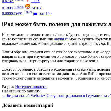
0.6732
TRX
-0.02%
0.1894
SHIB
0.94%
0.000025491
Топ-150
iPad может быть полезен для пожилых 
Как считают исследователи из Люксембургского университета,
сайте бесплатных объявлений
anyinf.ru
можно купить ноутбук и
пожилым людям как можно дольше сохранять трезвость ума. Кр
Таким образом, старики становятся более счастливы и даже зд
напрягая мозг при изучении чего-то нового, реже болеют ста
специальные интернет-ресурсы для старшего поколения.
Доктор постоянно проводит наблюдения за стариками, использ
полная версия со статистическими данными. Аня Лайст признае
также может сулить неприятные моменты. Забывчивые и не ос
Раздел:
Интернет-новости
Навигация по записям
←
Биржа статей Webartex
Google оштрафовали в Германии за 
Добавить комментарий