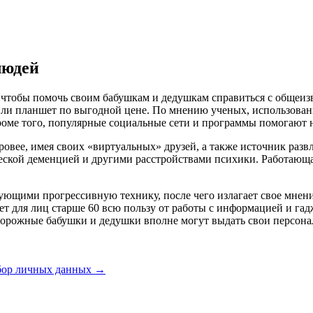
людей
 чтобы помочь своим бабушкам и дедушкам справиться с общеиз
ли планшет по выгодной цене. По мнению ученых, использова
оме того, популярные социальные сети и программы помогают н
оровее, имея своих «виртуальных» друзей, а также источник ра
рческой деменцией и другими расстройствами психики. Работающ
ующими прогрессивную технику, после чего излагает свое мнени
т для лиц старше 60 всю пользу от работы с информацией и гад
торожные бабушки и дедушки вполне могут выдать свои персон
сбор личных данных
→