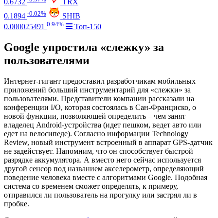
0.6732
TRX
-0.02%
0.1894
SHIB
0.94%
0.000025491
Топ-150
Google упростила «слежку» за
пользователями
Интернет-гигант предоставил разработчикам мобильных
приложений больший инструментарий для «слежки» за
пользователями. Представители компании рассказали на
конференции I/O, которая состоялась в Сан-Франциско, о
новой функции, позволяющей определить – чем занят
владелец Android-устройства (идет пешком, ведет авто или
едет на велосипеде). Согласно информации Technology
Review, новый инструмент встроенный в аппарат GPS-датчик
не задействует. Напомним, что он способствует быстрой
разрядке аккумулятора. А вместо него сейчас используется
другой сенсор под названием акселерометр, определяющий
поведение человека вместе с алгоритмами Google. Подобная
система со временем сможет определять, к примеру,
отправился ли пользователь на прогулку или застрял ли в
пробке.