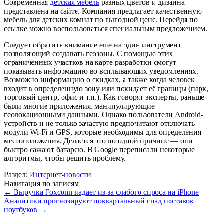
Современная
детская мебель
разных цветов и дизайна
представлена на сайте. Компания предлагает качественную
мебель для детских комнат по выгодной цене. Перейдя по
ссылке можно воспользоваться специальным предложением.
Следует обратить внимание еще на один инструмент,
позволяющий создавать геозоны. С помощью этих
ограниченных участков на карте разработки смогут
показывать информацию во всплывающих уведомлениях.
Возможно информацию о скидках, а также когда человек
входит в определенную зону или покидает её границы (парк,
торговый центр, офис и т.п.). Как говорят эксперты, раньше
были многие приложения, манипулирующие
геолокационными данными. Однако пользователи Android-
устройств и не только зачастую предпочитают отключать
модули Wi-Fi и GPS, которые необходимы для определения
местоположения. Делается это по одной причине — они
быстро сажают батарею. В Google переписали некоторые
алгоритмы, чтобы решить проблему.
Раздел:
Интернет-новости
Навигация по записям
←
Выручка Foxconn падает из-за слабого спроса на iPhone
Аналитики прогнозируют поквартальный спад поставок
ноутбуков
→