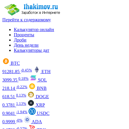
Перейти к содержимому
Калькулятор онлайн
Проценты
Дроби
День недели
Калькуляторы дат
BTC
-0.45%
91281.85
ETH
0.18%
3099.35
SOL
-0.22%
218.14
BNB
0.13%
618.51
DOGE
1.13%
0.3781
XRP
-1.94%
0.9041
USDC
-0%
0.9999
ADA
-0.57%