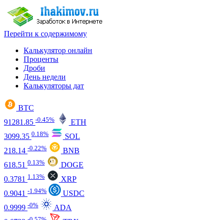
Перейти к содержимому
Калькулятор онлайн
Проценты
Дроби
День недели
Калькуляторы дат
BTC
-0.45%
91281.85
ETH
0.18%
3099.35
SOL
-0.22%
218.14
BNB
0.13%
618.51
DOGE
1.13%
0.3781
XRP
-1.94%
0.9041
USDC
-0%
0.9999
ADA
-0.57%