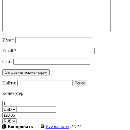
Имя
*
Email
*
Сайт
Найти:
Конвертер
Скопировать
Больше
Копировать
Все валюты
21:41