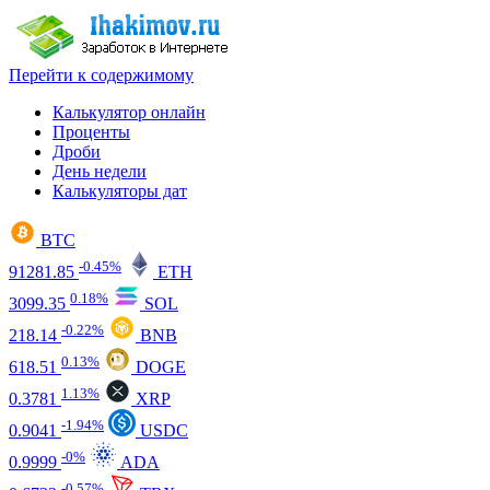
Перейти к содержимому
Калькулятор онлайн
Проценты
Дроби
День недели
Калькуляторы дат
BTC
-0.45%
91281.85
ETH
0.18%
3099.35
SOL
-0.22%
218.14
BNB
0.13%
618.51
DOGE
1.13%
0.3781
XRP
-1.94%
0.9041
USDC
-0%
0.9999
ADA
-0.57%