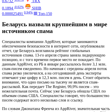
0.6732
TRX
-0.02%
0.1894
SHIB
0.94%
0.000025491
Топ-150
Беларусь назвали крупнейшим в мире
источником спама
Специалисты компании AppRiver, которые занимаются
обеспечением безопасности в интернет сети, опубликовали
отчет, где Беларусь возглавила рейтинг глобальных
источников спама. 13-го апреля страна заняла лидирующую
позицию, и с того времени первое место не покидает. По
данным AppRiver, из РБ в январе рассылалось более 3,1 млн.
спам-писем ежедневно. Но начиная с середины апреля поток
спама резко увеличился, а на сегодняшний день эксперты
отмечают уже цифру в 12,3 млн. писем в день. Стоит обратить
внимание, что одно письмо на тысячу не является спам-
рассылкой. Как передает The Register, 99,9% писем – это
нежелательная почта. Сейчас уже Беларусь обошла США по
объемам спама США. Специалисты говорят, что большинство
писем содержат всего несколько слов и ссылку.
По словам Джонатана Френча из AppRiver, значительная часть