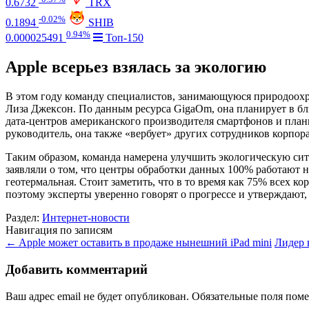
0.6732
TRX
-0.02%
0.1894
SHIB
0.94%
0.000025491
Топ-150
Apple всерьез взялась за экологию
В этом году команду специалистов, занимающуюся природоохр
Лиза Джексон. По данным ресурса GigaOm, она планирует в бл
дата-центров американского производителя смартфонов и план
руководитель, она также «вербует» других сотрудников корпор
Таким образом, команда намерена улучшить экологическую сит
заявляли о том, что центры обработки данных 100% работают н
геотермальная. Стоит заметить, что в то время как 75% всех к
поэтому эксперты уверенно говорят о прогрессе и утверждают, 
Раздел:
Интернет-новости
Навигация по записям
←
Apple может оставить в продаже нынешний iPad mini
Лидер 
Добавить комментарий
Ваш адрес email не будет опубликован.
Обязательные поля пом