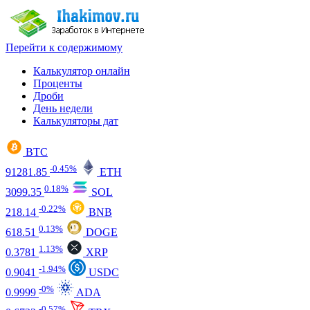
Перейти к содержимому
Калькулятор онлайн
Проценты
Дроби
День недели
Калькуляторы дат
BTC
-0.45%
91281.85
ETH
0.18%
3099.35
SOL
-0.22%
218.14
BNB
0.13%
618.51
DOGE
1.13%
0.3781
XRP
-1.94%
0.9041
USDC
-0%
0.9999
ADA
-0.57%