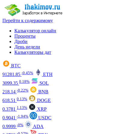
Перейти к содержимому
Калькулятор онлайн
Проценты
Дроби
День недели
Калькуляторы дат
BTC
-0.45%
91281.85
ETH
0.18%
3099.35
SOL
-0.22%
218.14
BNB
0.13%
618.51
DOGE
1.13%
0.3781
XRP
-1.94%
0.9041
USDC
-0%
0.9999
ADA
-0.57%