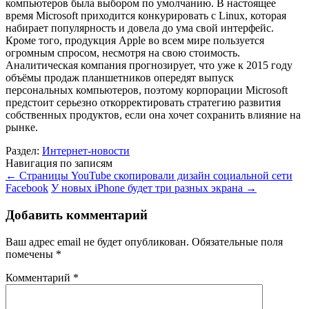
компьютеров была выбором по умолчанию. В настоящее
время Microsoft приходится конкурировать с Linux, которая
набирает популярность и довела до ума свой интерфейс.
Кроме того, продукция Apple во всем мире пользуется
огромным спросом, несмотря на свою стоимость.
Аналитическая компания прогнозирует, что уже к 2015 году
объёмы продаж планшетников опередят выпуск
персональных компьютеров, поэтому корпорации Microsoft
предстоит серьезно откорректировать стратегию развития
собственных продуктов, если она хочет сохранить влияние на
рынке.
Раздел:
Интернет-новости
Навигация по записям
←
Страницы YouTube скопировали дизайн социальной сети
Facebook
У новых iPhone будет три разных экрана
→
Добавить комментарий
Ваш адрес email не будет опубликован.
Обязательные поля
помечены
*
Комментарий
*