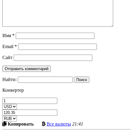
Имя
*
Email
*
Сайт
Найти:
Конвертер
Скопировать
Больше
Копировать
Все валюты
21:41
в
криптовалют