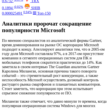
0.6732
TRX
-0.02%
0.1894
SHIB
0.94%
0.000025491
Топ-150
Аналитики пророчат сокращение
популярности Microsoft
По мнению специалистов из аналитической фирмы Gartner,
время доминирования на рынке ОС корпорации Microsoft
подходит к концу. Апеллируют аналитики тем, что в 2005-ом
году доля Microsoft составляла 97%, а в 2017-ом присутствие
компании в сегменте операционных систем для ПК и
мобильных телефонов сократится практически до 14%. Как
заметила в своем интервью The Guardian аналитик Gartner
Каролина Миланези, основная причина такого поворота
событий – это стремительный рост конкуренции, а также
неспособность Microsoft осуществлять должный контроль
растущего рынка смартфонов и планшетных компьютеров.
Стоит заметить, что корпорация при этом испытывает
серьезное снижение популярности ее ПО.
Миланези также отмечает, что давно минули те времена, когда
популярная операционная система Windows для многих