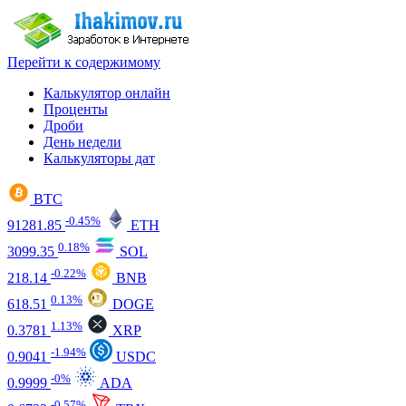
Перейти к содержимому
Калькулятор онлайн
Проценты
Дроби
День недели
Калькуляторы дат
BTC
-0.45%
91281.85
ETH
0.18%
3099.35
SOL
-0.22%
218.14
BNB
0.13%
618.51
DOGE
1.13%
0.3781
XRP
-1.94%
0.9041
USDC
-0%
0.9999
ADA
-0.57%