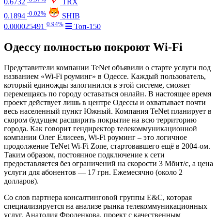
0.6732
TRX
-0.02%
0.1894
SHIB
0.94%
0.000025491
Топ-150
Одессу полностью покроют Wi-Fi
Представители компании TeNet объявили о старте услуги под
названием «Wi-Fi роуминг» в Одессе. Каждый пользователь,
который единожды залогинился в этой системе, сможет
перемещаясь по городу оставаться онлайн. В настоящее время
проект действует лишь в центре Одессы и охватывает почти
весь населенный пункт Южный. Компания TeNet планирует в
скором будущем расширить покрытие на всю территорию
города. Как говорит гендиректор телекоммуникационной
компании Олег Елисеев, Wi-Fi роуминг – это логичное
продолжение TeNet Wi-Fi Zone, стартовавшего ещё в 2004-ом.
Таким образом, постоянное подключение к сети
предоставляется без ограничений на скорости 3 Мбит/с, а цена
услуги для абонентов — 17 грн. Ежемесячно (около 2
долларов).
Со слов партнера консалтинговой группы E&C, которая
специализируется на анализе рынка телекоммуникационных
услуг, Анатолия Фроленкова, проект с качественным